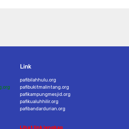
Link
pafibilahhulu.org
g.org
pafibukitmalintang.org
pafikampungmesjid.org
pafikualuhhilir.org
pafibandardurian.org
Lihat link lengkap