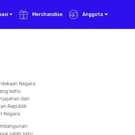
masi
Merchandise
Anggota
erdekaan Negara
uang bahu
jajahan dari
an Republik
n Negara.
 pembangunan
gai salah satu