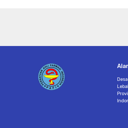
Ala
Desa
Leba
Prov
Indo