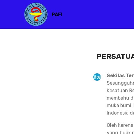
PAFI
PERSATUA
Sekilas Te
Sesungguhny
Kesatuan Re
membahu de
muka bumi I
Indonesia d
Oleh karena
yang tidak 