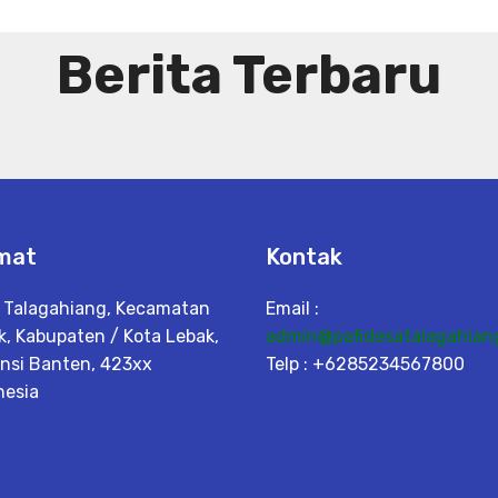
Berita Terbaru
mat
Kontak
 Talagahiang, Kecamatan
Email :
k, Kabupaten / Kota Lebak,
admin@pafidesatalagahian
insi Banten, 423xx
Telp : +6285234567800
nesia