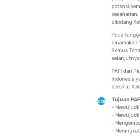
potensi pem
keseharian,
dibidang Ke
Pada tangga
dinamakan “
Semua Tenag
selanjutnya 
PAFI dan Pe
Indonesia y
bersifat Ke
Tujuan PAF
- Mewujudka
- Mewujudka
- Mengemba
- Meningka