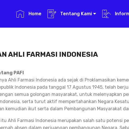
Home
Tentang Kami
Infor
N AHLI FARMASI INDONESIA
ntang PAFI
a Ahli Farmasi Indonesia ada sejak di Proklamasikan kem
publik Indonesia pada tanggal 17 Agustus 1945, telah berj
ngan semua golongan masyarakat, untuk melenyapkan pen
ndonesia, serta turut aktif mempertahankan Negara Kesatu
an kemudian ikut serta dalam Pembangunan Masyarakat da
 itu Ahli Farmasi Indonesia merupakan salah satu potensi
pernah absen dalam perjuangan pembangunan Negara. Seba