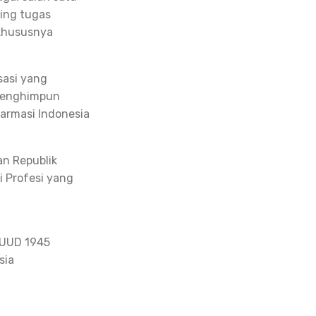
ing tugas
 khususnya
sasi yang
 menghimpun
Farmasi Indonesia
an Republik
i Profesi yang
 UUD 1945
sia
a