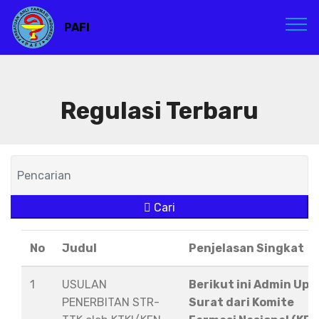
PAFI
Regulasi Terbaru
Cari
No
Judul
Penjelasan Singkat
1
USULAN
Berikut ini Admin Upl
PENERBITAN STR-
Surat dari Komite